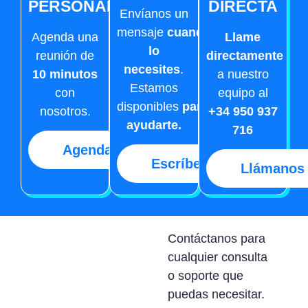
PERSONALIZADA
DIRECTA
Envíanos un
mensaje
cuando
Agenda una
Llame
lo
reunión de
directamente
necesites
.
10 minutos
a nuestro
Estamos
con
equipo al
disponibles
para
nosotros.
+34 950 937
ayudarte.
716
Agendar
Escríbenos
Llámanos
Contáctanos para
cualquier consulta
o soporte que
puedas necesitar.